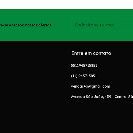
e-se e receba nossas ofertas.
Entre em contato
5511945715851
(11) 945715851
vendas4p@gmail.com
Avenida São João, 439 - Centro, Sã