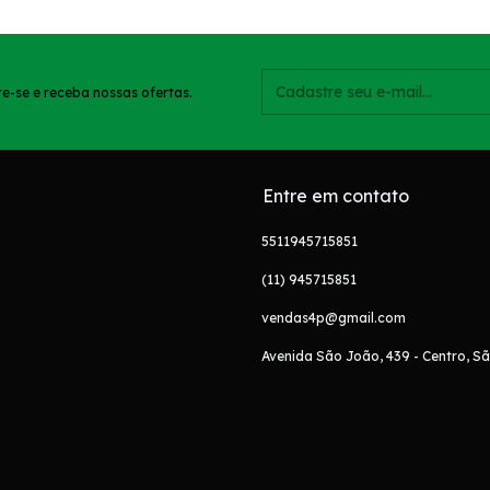
e-se e receba nossas ofertas.
Entre em contato
5511945715851
(11) 945715851
vendas4p@gmail.com
Avenida São João, 439 - Centro, Sã